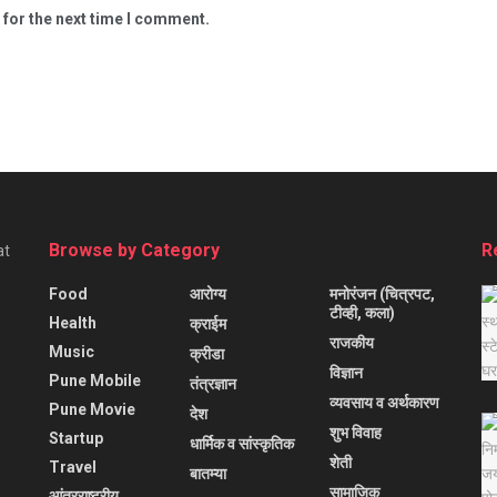
 for the next time I comment.
Browse by Category
R
at
Food
आरोग्य
मनोरंजन (चित्रपट,
टीव्ही, कला)
Health
क्राईम
राजकीय
Music
क्रीडा
विज्ञान
Pune Mobile
तंत्रज्ञान
व्यवसाय व अर्थकारण
Pune Movie
देश
शुभ विवाह
Startup
धार्मिक व सांस्कृतिक
शेती
Travel
बातम्या
सामाजिक
आंतरराष्ट्रीय