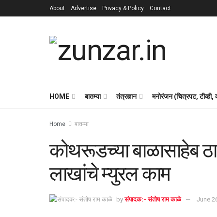
About
Advertise
Privacy & Policy
Contact
HOME
बातम्या
तंत्रज्ञान
मनोरंजन (चित्रपट, टीव्ही,
Home
बातम्या
कोथरूडच्या बाळासाहेब ठ
लाखांचे म्युरल काम
by
संपादक:- संतोष राम काळे
June 2