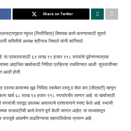
Share on Twitter
लनाट्यगृहात म्युरल (भित्तीचित्र) विषयक कामे करण्यासाठी सुमारे
्थायी समितीचे अध्यक्ष श्रीनाथ भिमाले यांनी सांगितले.
आहे. या प्रकल्पासाठी ६९ लाख ९९ हजार ९९८ रुपयांचे पूर्वगणनपत्रक
च्या अंदाजित खर्चासाठी निविदा प्रक्रिया राबविण्यात आली. सुरुवातीच्या
यात आली होती.
त्र ठरल्या.कामाच्या मूळ निविदा रकमेवर वस्तू व सेवा कर (जीएसटी) म्हणून
कल्प खर्च ६८ लाख ९४ हजार ९९८ रुपयांपर्यंत जाणार आहे. या खर्चासाठी
रुपयांची तरतूद उपलब्ध असल्याचे प्रशासनाने स्पष्ट केले आहे. स्थायी
्मक सजावटीची कामे वेगाने पूर्ण केली जाणार आहेत. या माध्यमातून
िक वास्तूचे आकर्षण वाढविण्याचा महापालिकेचा प्रयत्न आहे.