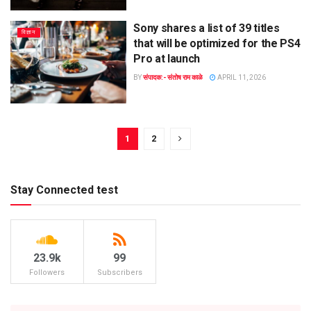
Sony shares a list of 39 titles
विज्ञान
that will be optimized for the PS4
Pro at launch
BY
संपादक:- संतोष राम काळे
APRIL 11, 2026
1
2
Stay Connected test
23.9k
99
Followers
Subscribers