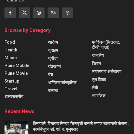
Follow Us
Browse by Category
Food
आरोग्य
मनोरंजन (चित्रपट,
टीव्ही, कला)
Health
क्राईम
राजकीय
Music
क्रीडा
विज्ञान
Pune Mobile
तंत्रज्ञान
व्यवसाय व अर्थकारण
Pune Movie
देश
शुभ विवाह
Startup
धार्मिक व सांस्कृतिक
शेती
Travel
बातम्या
सामाजिक
आंतरराष्ट्रीय
Recent News
विनायकी’ विनायक निम्हण शिष्यवृत्ती म्हणजे समाज घडवणारी योजना :
पद्मविभूषण डॉ. शां. ब. मुजुमदार