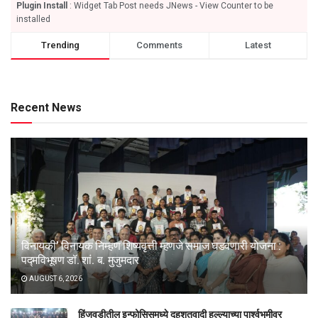
Plugin Install
: Widget Tab Post needs JNews - View Counter to be
installed
Trending
Comments
Latest
Recent News
विनायकी’ विनायक निम्हण शिष्यवृत्ती म्हणजे समाज घडवणारी योजना :
पद्मविभूषण डॉ. शां. ब. मुजुमदार
AUGUST 6, 2026
हिंजवडीतील इन्फोसिसमध्ये दहशतवादी हल्ल्याच्या पार्श्वभूमीवर