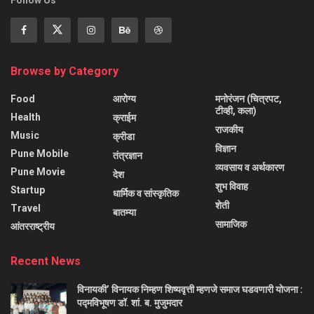
Follow Us
Browse by Category
Food
आरोग्य
मनोरंजन (चित्रपट,
टीव्ही, कला)
Health
क्राईम
राजकीय
Music
क्रीडा
विज्ञान
Pune Mobile
तंत्रज्ञान
व्यवसाय व अर्थकारण
Pune Movie
देश
शुभ विवाह
Startup
धार्मिक व सांस्कृतिक
शेती
Travel
बातम्या
सामाजिक
आंतरराष्ट्रीय
Recent News
विनायकी’ विनायक निम्हण शिष्यवृत्ती म्हणजे समाज घडवणारी योजना :
पद्मविभूषण डॉ. शां. ब. मुजुमदार