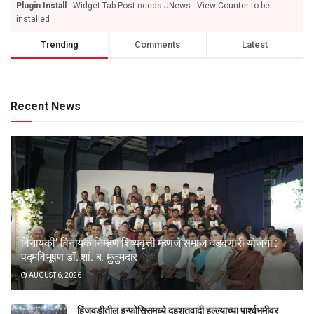
Plugin Install
: Widget Tab Post needs JNews - View Counter to be
installed
Trending
Comments
Latest
Recent News
विनायकी’ विनायक निम्हण शिष्यवृत्ती म्हणजे समाज घडवणारी योजना :
पद्मविभूषण डॉ. शां. ब. मुजुमदार
AUGUST 6, 2026
हिंजवडीतील इन्फोसिसमध्ये दहशतवादी हल्ल्याच्या पार्श्वभूमीवर