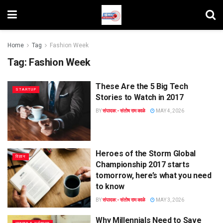
Home
Tag
Fashion Week
Tag:
Fashion Week
These Are the 5 Big Tech
STARTUP
Stories to Watch in 2017
BY
संपादक:- संतोष राम काळे
MAY 4, 2026
Heroes of the Storm Global
विज्ञान
Championship 2017 starts
tomorrow, here’s what you need
to know
BY
संपादक:- संतोष राम काळे
MAY 3, 2026
Why Millennials Need to Save