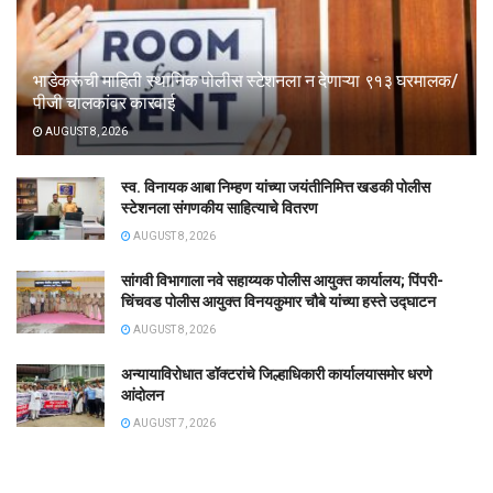
भाडेकरूंची माहिती स्थानिक पोलीस स्टेशनला न देणाऱ्या ९१३ घरमालक/
पीजी चालकांवर कारवाई
AUGUST 8, 2026
स्व. विनायक आबा निम्हण यांच्या जयंतीनिमित्त खडकी पोलीस
स्टेशनला संगणकीय साहित्याचे वितरण
AUGUST 8, 2026
सांगवी विभागाला नवे सहाय्यक पोलीस आयुक्त कार्यालय; पिंपरी-
चिंचवड पोलीस आयुक्त विनयकुमार चौबे यांच्या हस्ते उद्घाटन
AUGUST 8, 2026
अन्यायाविरोधात डॉक्टरांचे जिल्हाधिकारी कार्यालयासमोर धरणे
आंदोलन
AUGUST 7, 2026