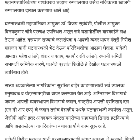
महानगरपालिकेच्या यशवंतराव चव्हाण रुग्णालयात तसेच नजिकच्या खाजगी
रुग्णालयात दाखल करण्यात आले आहे.
घटनास्थळी महापालिका आयुक्त डॉ. विजय सूर्यवंशी, पोलीस आयुक्त
विनयकुमार चौबे प्रत्यक्ष उपस्थित असून सर्व घडामोडींवर बारकाईने लक्ष
ठेऊन आहेत. दरम्यान राज्याचे जलसंपदा व आपत्ती व्यवस्थापन मंत्री गिरीश
महाजन यांनी घटनास्थळी भेट देऊन परिस्थितीचा आढावा घेतला. यावेळी
आमदार महेश लांडगे, शंकर जगताप, महापौर रवि लांडगे, स्थायी समिती
सभापती अभिषेक बारणे, पक्षनेते प्रशांत शितोळे हे देखील घटनास्थळी
उपस्थित होते.
सध्या अडकलेल्या नागरिकांना सुरक्षित बाहेर काढण्यासाठी सर्व उपलब्ध
मनुष्यबळ व यंत्रसामग्रीचा वापर करण्यात येत आहे. अग्निशमन विभागाचे
जवान, आपत्ती व्यवस्थापन विभागाचे जवान, राष्ट्रीय आपत्ती प्रतिसाद दल
(एन डी आर एफ) चे जवान तसेच वैद्यकीय पथके घटनास्थळी कार्यरत असून,
जेसीबी आणि इतर आवश्यक यंत्रसामग्रीच्या सहाय्याने ढिगारा हटविण्याचे
आणि अडकलेल्या नागरिकांच्या बचावकार्याचे काम सुरू आहे.
यावेळी गिरीश महाजन यांनी प्रसारमाध्यमांशी संवाद साधला. ते म्हणाले, पिंपरी