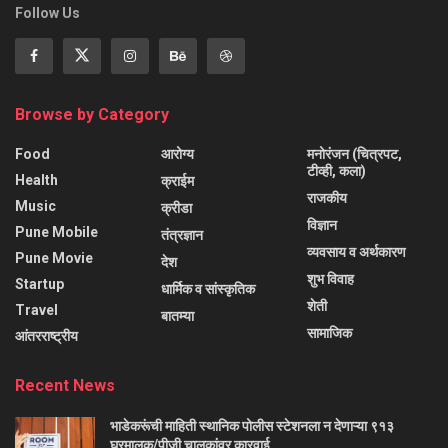
Follow Us
Browse by Category
Food
आरोग्य
मनोरंजन (चित्रपट,
टीव्ही, कला)
Health
क्राईम
राजकीय
Music
क्रीडा
विज्ञान
Pune Mobile
तंत्रज्ञान
व्यवसाय व अर्थकारण
Pune Movie
देश
शुभ विवाह
Startup
धार्मिक व सांस्कृतिक
शेती
Travel
बातम्या
सामाजिक
आंतरराष्ट्रीय
Recent News
भाडेकरूंची माहिती स्थानिक पोलीस स्टेशनला न देणाऱ्या ९१३
घरमालक/पीजी चालकांवर कारवाई