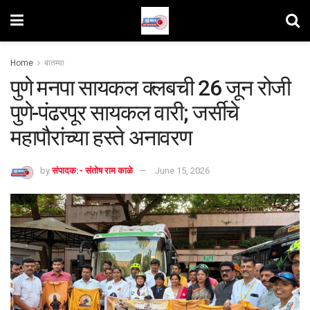
Home
बातम्या
पुणे मनपा सायकल क्लबची 26 जून रोजी
पुणे-पंढरपूर सायकल वारी; जर्सीचे
महापौरांच्या हस्ते अनावरण
by
संपादक:- संतोष राम काळे
June 15, 2026