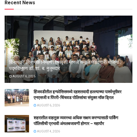
Recent News
विनायकी’ विनायक निम्हण शिष्यवृत्ती म्हणजे समाज घडवणारी योजना :
पद्मविभूषण डॉ. शां. ब. मुजुमदार
AUGUST 6, 2026
हिंजवडीतील इन्फोसिसमध्ये दहशतवादी हल्ल्याच्या पार्श्वभूमीवर
एनएसजी व पिंपरी-चिंचवड पोलिसांचा संयुक्त मॉक ड्रिल
AUGUST 6, 2026
शहरातील वाहतूक व्यवस्था अधिक सक्षम करण्यासाठी पार्किंग
पॉलिसीची प्रभावी अंमलबजावणी होणार – महापौर
AUGUST 4, 2026