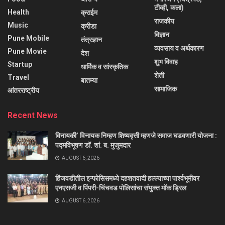
टीव्ही, कला)
Health
क्राईम
राजकीय
Music
क्रीडा
विज्ञान
Pune Mobile
तंत्रज्ञान
व्यवसाय व अर्थकारण
Pune Movie
देश
शुभ विवाह
Startup
धार्मिक व सांस्कृतिक
शेती
Travel
बातम्या
सामाजिक
आंतरराष्ट्रीय
Recent News
विनायकी’ विनायक निम्हण शिष्यवृत्ती म्हणजे समाज घडवणारी योजना :
पद्मविभूषण डॉ. शां. ब. मुजुमदार
AUGUST 6, 2026
हिंजवडीतील इन्फोसिसमध्ये दहशतवादी हल्ल्याच्या पार्श्वभूमीवर
एनएसजी व पिंपरी-चिंचवड पोलिसांचा संयुक्त मॉक ड्रिल
AUGUST 6, 2026