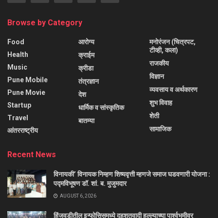
Browse by Category
Food
आरोग्य
मनोरंजन (चित्रपट,
टीव्ही, कला)
Health
क्राईम
राजकीय
Music
क्रीडा
विज्ञान
Pune Mobile
तंत्रज्ञान
व्यवसाय व अर्थकारण
Pune Movie
देश
शुभ विवाह
Startup
धार्मिक व सांस्कृतिक
शेती
Travel
बातम्या
सामाजिक
आंतरराष्ट्रीय
Recent News
विनायकी’ विनायक निम्हण शिष्यवृत्ती म्हणजे समाज घडवणारी योजना :
पद्मविभूषण डॉ. शां. ब. मुजुमदार
AUGUST 6, 2026
हिंजवडीतील इन्फोसिसमध्ये दहशतवादी हल्ल्याच्या पार्श्वभूमीवर