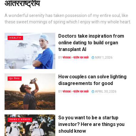
आंतरराष्ट्रीय
A wonderful serenity has taken possession of my entire soul, like
these sweet mornings of spring which I enjoy with my whole heart.
Doctors take inspiration from
HEALTH
online dating to build organ
transplant AI
BY
संपादक:- संतोष राम काळे
MAY 1, 2026
How couples can solve lighting
शुभ विवाह
disagreements for good
BY
संपादक:- संतोष राम काळे
APRIL 30, 2026
So you want to be a startup
व्यवसाय व अर्थकारण
investor? Here are things you
should know