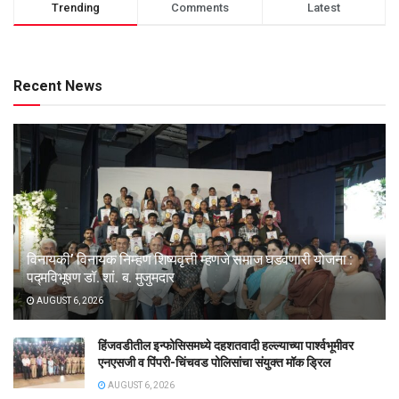
Trending
Comments
Latest
Recent News
विनायकी’ विनायक निम्हण शिष्यवृत्ती म्हणजे समाज घडवणारी योजना :
पद्मविभूषण डॉ. शां. ब. मुजुमदार
AUGUST 6, 2026
हिंजवडीतील इन्फोसिसमध्ये दहशतवादी हल्ल्याच्या पार्श्वभूमीवर
एनएसजी व पिंपरी-चिंचवड पोलिसांचा संयुक्त मॉक ड्रिल
AUGUST 6, 2026