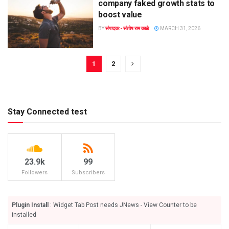
company faked growth stats to
boost value
BY
संपादक:- संतोष राम काळे
MARCH 31, 2026
1
2
Stay Connected test
23.9k
99
Followers
Subscribers
Plugin Install
: Widget Tab Post needs JNews - View Counter to be
installed