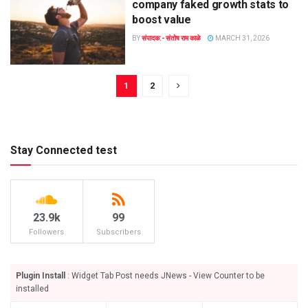
company faked growth stats to
boost value
BY
संपादक:- संतोष राम काळे
MARCH 31, 2026
1
2
Stay Connected test
23.9k
99
Followers
Subscribers
Plugin Install
: Widget Tab Post needs JNews - View Counter to be
installed