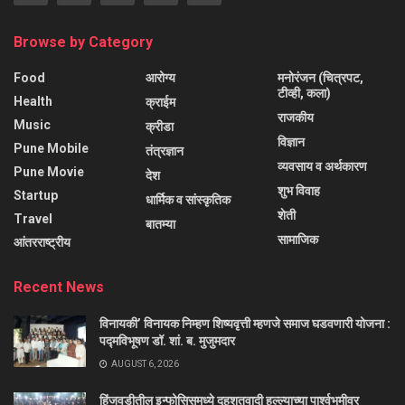
Browse by Category
Food
आरोग्य
मनोरंजन (चित्रपट,
टीव्ही, कला)
Health
क्राईम
राजकीय
Music
क्रीडा
विज्ञान
Pune Mobile
तंत्रज्ञान
व्यवसाय व अर्थकारण
Pune Movie
देश
शुभ विवाह
Startup
धार्मिक व सांस्कृतिक
शेती
Travel
बातम्या
सामाजिक
आंतरराष्ट्रीय
Recent News
विनायकी’ विनायक निम्हण शिष्यवृत्ती म्हणजे समाज घडवणारी योजना :
पद्मविभूषण डॉ. शां. ब. मुजुमदार
AUGUST 6, 2026
हिंजवडीतील इन्फोसिसमध्ये दहशतवादी हल्ल्याच्या पार्श्वभूमीवर