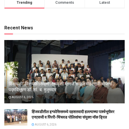
Trending
Comments
Latest
Recent News
विनायकी’ विनायक निम्हण शिष्यवृत्ती म्हणजे समाज घडवणारी योजना :
पद्मविभूषण डॉ. शां. ब. मुजुमदार
AUGUST 6, 2026
हिंजवडीतील इन्फोसिसमध्ये दहशतवादी हल्ल्याच्या पार्श्वभूमीवर
एनएसजी व पिंपरी-चिंचवड पोलिसांचा संयुक्त मॉक ड्रिल
AUGUST 6, 2026