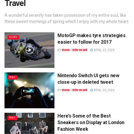
Travel
A wonderful serenity has taken possession of my entire soul, like
these sweet mornings of spring which I enjoy with my whole heart.
MotoGP makes tyre strategies
राजकीय
easier to follow for 2017
BY
संपादक:- संतोष राम काळे
APRIL 23, 2026
Nintendo Switch UI gets new
विज्ञान
close-up in deleted tweet
BY
संपादक:- संतोष राम काळे
APRIL 20, 2026
Here’s Some of the Best
विज्ञान
Sneakers on Display at London
Fashion Week