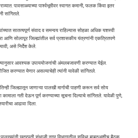
राव्यात. पावसाळ्याच्या पार्श्वभूमीवर स्वागत कमानी, फलक किंवा इतर
नी सांगितले.
ांच्यात सातत्यपूर्ण संवाद व समन्वय राहिल्यास सोहळा अधिक यशस्वी
रा आणि सोलापूर जिल्ह्यांतील सर्व प्रशासकीय यंत्रणांनी एकत्रितपणे
ी, असे निर्देश केले.
सून त्यानुसार आवश्यक उपाययोजनांची अंमलबजावणी करण्यात येईल.
ित करण्यात येणार असल्याचेही त्यांनी यावेळी सांगितले.
्ही जिल्ह्यातून जाणाऱ्या पालखी मार्गाची पाहणी करून सर्व सोय
ा कामाला गती देऊन पूर्ण करण्याच्या सूचना दिल्याचे सांगितले. यावेळी पुणे,
 तयारीचा आढावा दिला.
्या पालख्यांनी छत्रपती संभाजी नगर विभागातील सुविधा बाबतअशीच बैठक