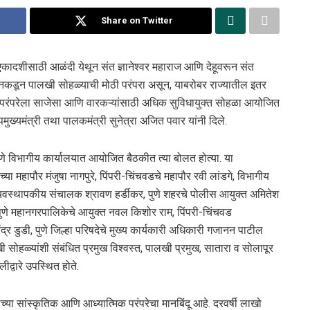
Share on Twitter
ाढी एकादशीसाठी आळंदी येथून संत ज्ञानेश्वर महाराज आणि देहूवरून संत
डून पालखी सोहळ्याची मोठी परंपरा असून, याबरोबर राज्यातील इतर
या परंपरेला साजेसा आणि वारकऱ्यांसाठी अधिक सुविधायुक्त सोहळा आयोजित
पमुख्यमंत्री तथा पालकमंत्री सुनेत्रा अजित पवार यांनी दिले.
 विभागीय कार्यालयात आयोजित बैठकीत त्या बोलत होत्या. या
्या महापौर मंजुषा नागपुरे, पिंपरी-चिंचवडचे महापौर रवी लांडगे, विभागीय
े व्यवस्थापकीय संचालक श्रावण हर्डीकर, पुणे शहरचे पोलीस आयुक्त अमितेश
पुणे महानगरपालिकेचे आयुक्त नवल किशोर राम, पिंपरी-चिंचवड
द्र डुडी, पुणे जिल्हा परिषदेचे मुख्य कार्यकारी अधिकारी गजानन पाटील
ी सोहळ्यांशी संबंधित प्रमुख विश्वस्त, पालखी प्रमुख, सातारा व सोलापूर
ीद्वारे उपस्थित होते.
राच्या सांस्कृतिक आणि आध्यात्मिक परंपरेचा मानबिंदू आहे. दरवर्षी लाखो