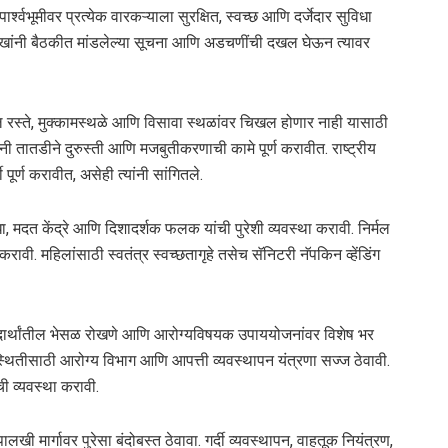
र्श्वभूमीवर प्रत्येक वारकऱ्याला सुरक्षित, स्वच्छ आणि दर्जेदार सुविधा
ुखांनी बैठकीत मांडलेल्या सूचना आणि अडचणींची दखल घेऊन त्यावर
ल रस्ते, मुक्कामस्थळे आणि विसावा स्थळांवर चिखल होणार नाही यासाठी
नी तातडीने दुरुस्ती आणि मजबुतीकरणाची कामे पूर्ण करावीत. राष्ट्रीय
 पूर्ण करावीत, असेही त्यांनी सांगितले.
िधा, मदत केंद्रे आणि दिशादर्शक फलक यांची पुरेशी व्यवस्था करावी. निर्मल
वी. महिलांसाठी स्वतंत्र स्वच्छतागृहे तसेच सॅनिटरी नॅपकिन व्हेंडिंग
नपदार्थांतील भेसळ रोखणे आणि आरोग्यविषयक उपाययोजनांवर विशेष भर
रिस्थितीसाठी आरोग्य विभाग आणि आपत्ती व्यवस्थापन यंत्रणा सज्ज ठेवावी.
 व्यवस्था करावी.
पालखी मार्गावर पुरेसा बंदोबस्त ठेवावा. गर्दी व्यवस्थापन, वाहतूक नियंत्रण,