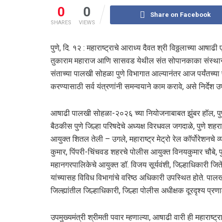
0
0
Share on Facebook
SHARES
VIEWS
पुणे, दि. १२ : महाराष्ट्राचे आराध्य दैवत श्री विठ्ठलाच्या आष
तुकाराम महाराज आणि सासवड येथील संत सोपानकाका संस्थानक
संताच्या पालखी सोहळा पुणे विभागात आल्यानंतर आज पर्यंतच्
करण्यासाठी सर्व यंत्रणांनी समन्वयाने काम करावे, असे निर्देश उ
आषाढी पालखी सोहळा-२०२६ च्या नियोजनाबाबत झुंबर हॉल, पुणे
बैठकीस पुणे जिल्हा परिषदेचे अध्यक्ष विरधवल जगदाळे, पुणे शहराच
आयुक्त शितल तेली – उगले, महाराष्ट्र मेट्रो रेल कॉर्पोरेशनच
कुमार, पिंपरी-चिंचवड शहरचे पोलीस आयुक्त विनयकुमार चौबे, 
महानगरपालिकेचे आयुक्त डॉ. विजय सूर्यवंशी, जिल्हाधिकारी जितें
यांच्यासह विविध विभागांचे वरिष्ठ अधिकारी उपस्थित होते. पालख
जिल्ह्यांतील जिल्हाधिकारी, जिल्हा पोलीस अधीक्षक दूरदृश्य प्रणाल
उपमुख्यमंत्री श्रीमती पवार म्हणाल्या, आषाढी वारी ही महाराष्ट्