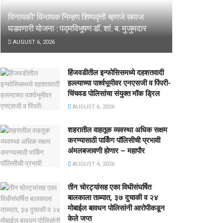
विनायकी’ विनायक निम्हण शिष्यवृत्ती म्हणजे समाज
घडवणारी योजना : पद्मविभूषण डॉ. शां. ब. मुजुमदार
AUGUST 6, 2026
हिंजवडीतील इन्फोसिसमध्ये दहशतवादी
हल्ल्याच्या पार्श्वभूमीवर एनएसजी व पिंपरी-
चिंचवड पोलिसांचा संयुक्त मॉक ड्रिल
AUGUST 6, 2026
शहरातील वाहतूक व्यवस्था अधिक सक्षम
करण्यासाठी पार्किंग पॉलिसीची प्रभावी
अंमलबजावणी होणार – महापौर
AUGUST 4, 2026
तीन चोरट्यांसह एका विधीसंघर्षित
बालकाला ताब्यात, ३७ दुचाकी व २४
मोबाईल बावधन पोलिसांनी आरोपीकडून
केले जप्त