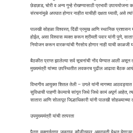
छेडछाड, चोरी व अन्य गुन्हे रोखण्यासाठी प्रभावी उपाययोजना क
संरचनांमुळे अपघात होणार नाहीत याचीही दक्षता घ्यावी, असे त्यां
पालखी सोहळा विश्वस्त, दिंडी प्रमुख आणि स्थानिक प्रशासन य
होईल, असा विश्वास व्यक्त करून श्रीमती पवार यांनी पुणे, साता
नियोजन करून वारकऱ्यांची गैरसोय होणार नाही याची काळजी घ्याव
बैठकीत प्राप्त झालेल्या सर्व सूचनांची नोंद घेण्यात आली अ
मुख्यमंत्री यांच्या उपस्थितीत लवकरच पुढील आढावा बैठक आयोज
विभागीय आयुक्त शितल तेली – उगले यांनी मागच्या आठवड्यात तिन
सुविधाची पाहणी केल्याचे सांगून जिथे जिथे कामं अपूर्ण आहेत, त्य
सातारा आणि सोलापूर जिल्हाधिकारी यांनी पालखी सोहळ्याच्या
उपमुख्यमंत्री यांची तत्परता
पैठण, मुक्ताईनगर, जळगाव ,कौडीन्यपूर, अमरावती येथून येणाऱ