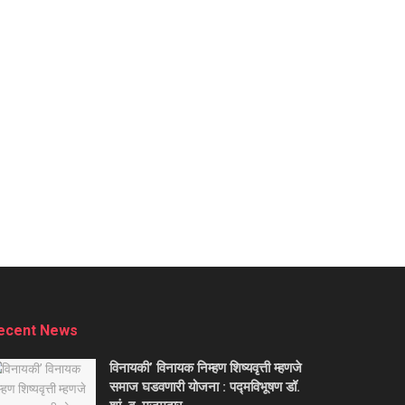
ecent News
विनायकी’ विनायक निम्हण शिष्यवृत्ती म्हणजे
समाज घडवणारी योजना : पद्मविभूषण डॉ.